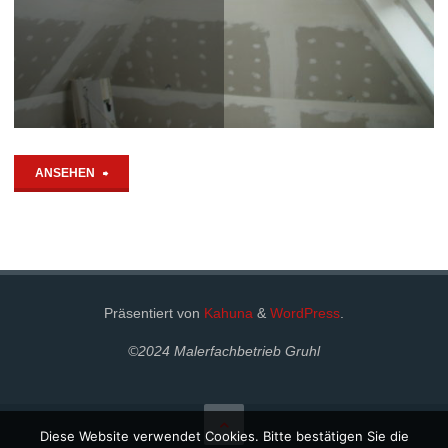
"Trockenbau,
ANSEHEN
Tapezieren
und
Streichen
Präsentiert von
Kahuna
&
WordPress
.
in
©2024 Malerfachbetrieb Gruhl
Aarau"
Diese Website verwendet Cookies. Bitte bestätigen Sie die