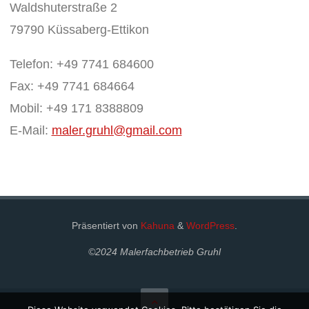
Waldshuterstraße 2
79790 Küssaberg-Ettikon
Telefon: +49 7741 684600
Fax: +49 7741 684664
Mobil: +49 171 8388809
E-Mail:
maler.gruhl@gmail.com
Präsentiert von
Kahuna
&
WordPress
.
©2024 Malerfachbetrieb Gruhl