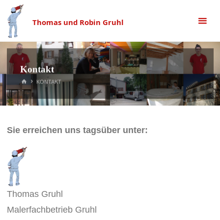
Zum
Inhalt
Thomas und Robin Gruhl
springen
Kontakt
START
KONTAKT
Sie erreichen uns tagsüber unter:
Thomas Gruhl
Malerfachbetrieb Gruhl