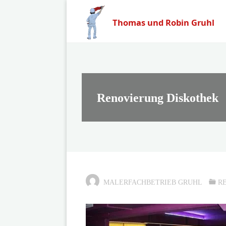
Zum
Inhalt
Thomas und Robin Gruhl
springen
Renovierung Diskothek
MALERFACHBETRIEB GRUHL
R